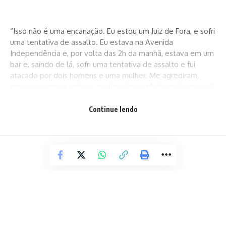
“Isso não é uma encanação. Eu estou um Juiz de Fora, e sofri
uma tentativa de assalto. Eu estava na Avenida
Independência e, por volta das 2h da manhã, estava em um
bar e, saindo de lá, sofri uma tentativa de assalto e fui
atacado por dois homens e uma mulher. Me agrediram,
tomei pontos na cabeça, minha calça está cheia de sangue”,
disse.
Continue lendo
Em seguida ele falou que foi bem atendido na unidade de
saúde, mas até o momento, não se deu conta que foi
assaltado da forma cruel em Minas Gerais. “De tudo isso é
muito triste saber que Juiz de Fora parece estar largada […]
Ainda está caindo a ficha do tamanho da agressão que eu
sofri”, contou.