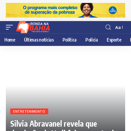
Aa
Resisor
de
Home
Últimas notícias
Política
Polícia
Esporte
fonte
ENTRETENIMENTO
Silvia Abravanel revela que