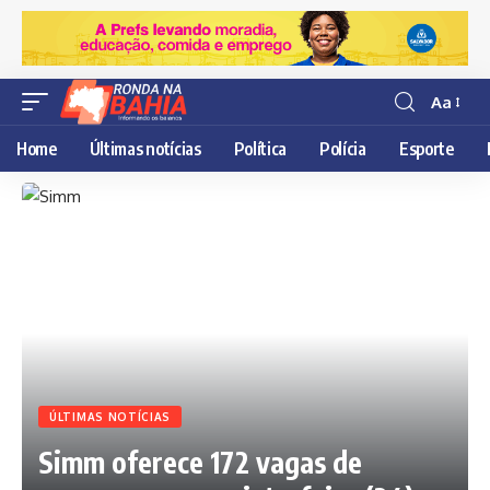
Aa
Resisor
de
Home
Últimas notícias
Política
Polícia
Esporte
fonte
ÚLTIMAS NOTÍCIAS
Simm oferece 172 vagas de