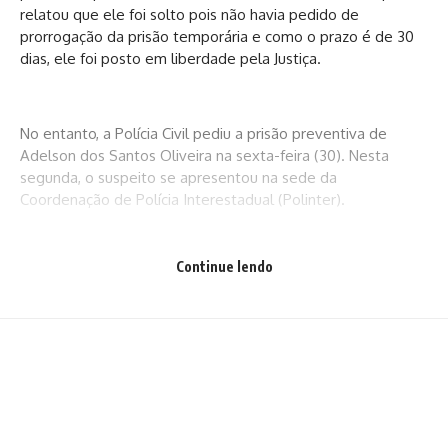
relatou que ele foi solto pois não havia pedido de
prorrogação da prisão temporária e como o prazo é de 30
dias, ele foi posto em liberdade pela Justiça.
No entanto, a Polícia Civil pediu a prisão preventiva de
Adelson dos Santos Oliveira na sexta-feira (30). Nesta
segunda, o suspeito se apresentou na sede da
Coordenação de Polícia Interestadual (Polinter).
Continue lendo
Antes de ser solto, a defesa de Adelson Oliveira afirmava
que a prisão tinha acontecido de forma ilegal, porque foi
cumprida sem um mandado, com invasão dos policiais no
imóvel em que ele se encontrava.
Procurada pela produção da TV Bahia, a Polícia Civil da Bahia
informou que a conclusão e envio do inquérito policial ao