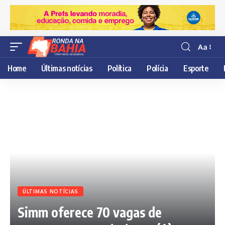
Aa
Resisor
de
Home
Últimas notícias
Política
Polícia
Esporte
fonte
ÚLTIMAS NOTÍCIAS
Simm oferece 70 vagas de