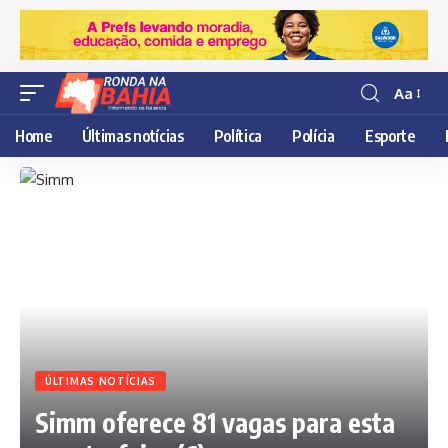
Aa
Resisor
de
Home
Últimas notícias
Política
Polícia
Esporte
fonte
ÚLTIMAS NOTÍCIAS
Simm oferece 81 vagas para esta