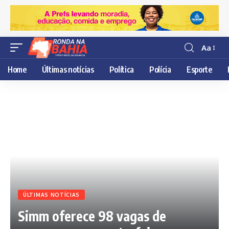
Aa
Resisor
de
Home
Últimas notícias
Política
Polícia
Esporte
fonte
ÚLTIMAS NOTÍCIAS
Simm oferece 98 vagas de