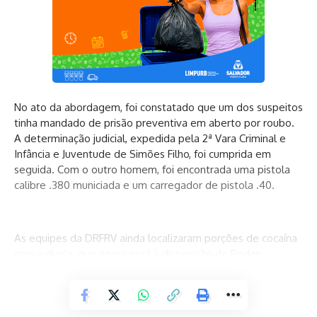
No ato da abordagem, foi constatado que um dos suspeitos
tinha mandado de prisão preventiva em aberto por roubo.
A determinação judicial, expedida pela 2ª Vara Criminal e
Infância e Juventude de Simões Filho, foi cumprida em
seguida. Com o outro homem, foi encontrada uma pistola
calibre .380 municiada e um carregador de pistola .40.
As equipes da DRFRV ainda localizaram porções de cocaína
com a dupla, que agora está à disposição do Poder
Judiciário.
Continue lendo