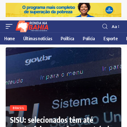
Aa
Resisor
de
Home
Últimas notícias
Política
Polícia
Esporte
fonte
BRASIL
SISU: selecionados têm até