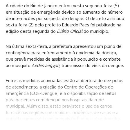
A cidade do Rio de Janeiro entrou nesta segunda-feira (5)
em situação de emergência devido ao aumento do número
de internações por suspeita de dengue. O decreto assinado
sexta-feira (2) pelo prefeito Eduardo Paes foi publicado na
edição desta segunda do
Diário Oficial
do município..
Na última sexta-feira, a prefeitura apresentou um plano de
contingência para enfrentamento à epidemia da doença,
que prevê medidas de assistência à população e combate
ao mosquito
Aedes aegypti
, transmissor do vírus da dengue.
Entre as medidas anunciadas estão a abertura de dez polos
de atendimento, a criação do Centro de Operações de
Emergência (COE-Dengue) e a disponibilização de leitos
para pacientes com dengue nos hospitais da rede
municipal. Além disso, estão previstos o uso de carros
fumacê nas regiões com maiores incidências de casos e a
entrada compulsória em imóveis fechados e abandonados.