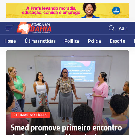
Aa
Resisor
de
Home
Últimas notícias
Política
Polícia
Esporte
fonte
ÚLTIMAS NOTÍCIAS
Smed promove primeiro encontro