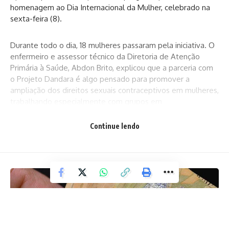
homenagem ao Dia Internacional da Mulher, celebrado na
sexta-feira (8).
Durante todo o dia, 18 mulheres passaram pela iniciativa. O
enfermeiro e assessor técnico da Diretoria de Atenção
Primária à Saúde, Abdon Brito, explicou que a parceria com
o Projeto Dandara é algo pensado para promover a
ampliação dos direitos sexuais contraceptivos em mulheres,
trabalhando especialmente com grupos em
vulnerabilidade.
Continue lendo
“É um contraceptivo de longa duração que possibilita uma
maior autonomia reprodutiva a essas mulheres. Elas têm
vulnerabilidades biológicas, sociais, biográficas, são
mulheres de rua, com problemas de endometriose, ou seja,
grupos estratégicos que podem se beneficiar desse
implante. Por isso, em parceria com o Consultório de Rua da
SMS, nós identificamos pacientes e abrimos vagas para a
ação. Após a colocação, elas são acompanhadas pelas