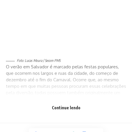
Foto: Lucas Moura / Secom PMS
O verão em Salvador é marcado pelas festas populares,
que ocorrem nos largos e ruas da cidade, do começo de
dezembro até o fim do Carnaval. Ocorre que, ao mesmo
tempo em que muitas pessoas procuram essas celebrações
pela diversão, todas possuem também originalmente um
profundo significado religioso e espiritual. É a mistura do
sagrado com o profano, eternizada em música, que define
Continue lendo
tão bem eventos como a Lavagem do Bonfim e a Festa de
Iemanjá.