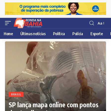
Aa
Resisor
de
Home
Últimas notícias
Política
Polícia
Esporte
fonte
BRASIL
SP lança mapa online com pontos