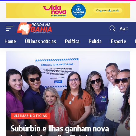
Aa
Resisor
de
Home
Últimas notícias
Política
Polícia
Esporte
fonte
ÚLTIMAS NOTÍCIAS
Subúrbio e Ilhas ganham nova