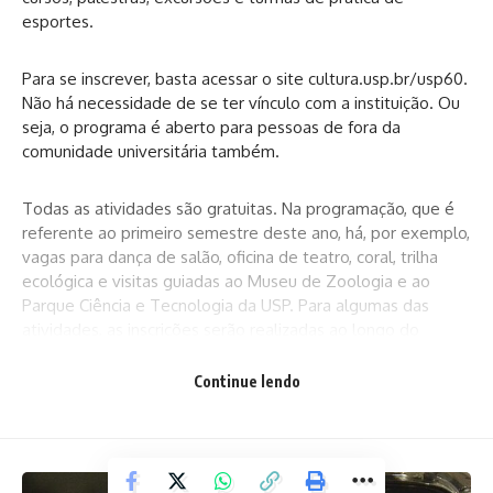
esportes.
Para se inscrever, basta acessar o site cultura.usp.br/usp60.
Não há necessidade de se ter vínculo com a instituição. Ou
seja, o programa é aberto para pessoas de fora da
comunidade universitária também.
Todas as atividades são gratuitas. Na programação, que é
referente ao primeiro semestre deste ano, há, por exemplo,
vagas para dança de salão, oficina de teatro, coral, trilha
ecológica e visitas guiadas ao Museu de Zoologia e ao
Parque Ciência e Tecnologia da USP. Para algumas das
atividades, as inscrições serão realizadas ao longo do
semestre.
Continue lendo
O programa USP 60+ foi concebido pela professora Ecléa
Bosi. Este ano a iniciativa da Pró-Reitoria de Cultura e
Extensão Universitária da USP, completa 30 anos de
existência.