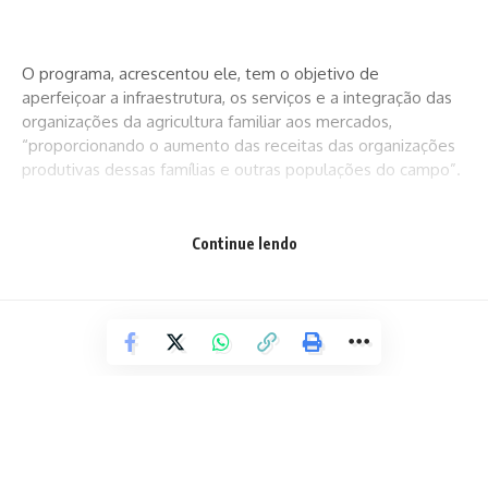
O programa, acrescentou ele, tem o objetivo de
aperfeiçoar a infraestrutura, os serviços e a integração das
organizações da agricultura familiar aos mercados,
“proporcionando o aumento das receitas das organizações
produtivas dessas famílias e outras populações do campo”.
Continue lendo
As garantias a serem oferecidas para o cumprimento do
disposto nesta Lei serão constituídas, durante o prazo de
vigência do contrato, de parcelas necessárias das cotas de
repartição constitucional das receitas tributárias de que o
Estado é titular.
Fonte: ALBA