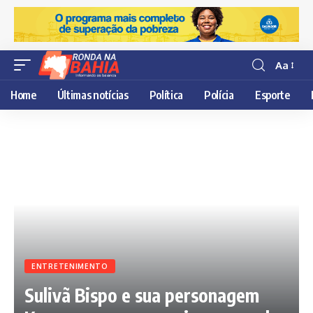
Aa
Resisor
de
Home
Últimas notícias
Política
Polícia
Esporte
fonte
ENTRETENIMENTO
Sulivã Bispo e sua personagem