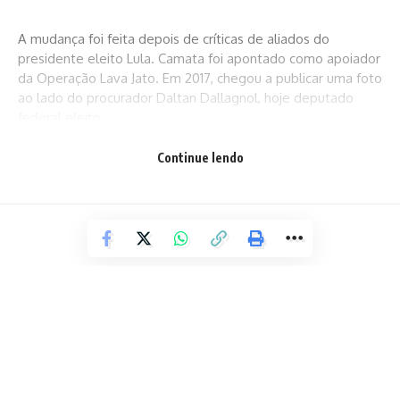
A mudança foi feita depois de críticas de aliados do
presidente eleito Lula. Camata foi apontado como apoiador
da Operação Lava Jato. Em 2017, chegou a publicar uma foto
ao lado do procurador Daltan Dallagnol, hoje deputado
federal eleito.
Continue lendo
Camata é Secretário de Controle e Transparência do
Espírito Santo, cargo do qual está licenciado.
Já Antônio Oliveira é advogado e policial rodoviário federal,
com pós-graduação em direito tributário e mestrando em
Ciências Jurídicas. Ele já comandou a PRF no Maranhão.
Fonte: Correio