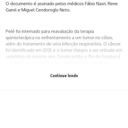
O documento é assinado pelos médicos Fábio Nasri, Rene
Gansl e Miguel Cendoroglo Neto.
Pelé foi internado para reavaliação da terapia
quimioterápica no enfrentamento a um tumor no cólon,
além do tratamento de uma infecção respiratória. O câncer
foi identificado em 2021, e o tumor chegou a ser retirado em
setembro do mesmo ano. Desde então, o Rei do Futebol é
submetido a tratamento de quimioterapia, com idas
regulares ao hospital.
Continue lendo
Em 1980, um júri formado por jornalistas da área esportiva
elegeu Pelé o Atleta do Século.
Fonte: Ag. Brasil