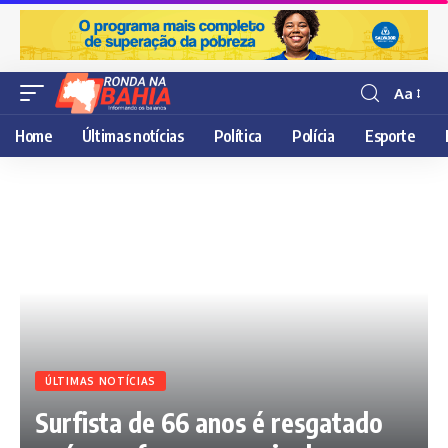
Aa
Resisor
de
Home
Últimas notícias
Política
Polícia
Esporte
fonte
ÚLTIMAS NOTÍCIAS
Surfista de 66 anos é resgatado