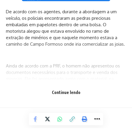
De acordo com os agentes, durante a abordagem a um
veículo, os policiais encontraram as pedras preciosas
embaladas em papelotes dentro de uma bolsa. O
motorista alegou que estava envolvido no ramo de
extração de minérios e que naquele momento estava a
caminho de Campo Formoso onde iria comercializar as joias.
Ainda de acordo com a PRF, o homem não apresentou os
documentos necessários para o transporte e venda dos
minerais. Ele foi apresentado, junto com o material, na
delegacia da cidade. A exploração mineral, conhecida como
“garimpo”, não é uma atividade ilegal no Brasil. Porém, a
Continue lendo
prática deve seguir as regulamentações e legislações
vigentes no país.