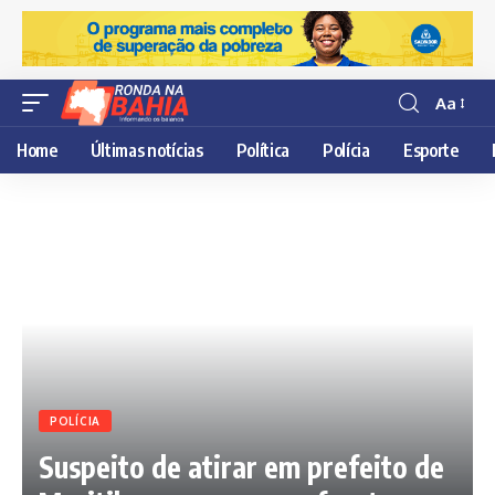
Aa
Resisor
de
Home
Últimas notícias
Política
Polícia
Esporte
fonte
POLÍCIA
Suspeito de atirar em prefeito de