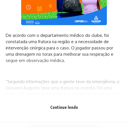
De acordo com o departamento médico do clube, foi
constatada uma fratura na região e a necessidade de
intervenção cirúrgica para o caso. O jogador passou por
uma drenagem no torax para melhorar sua respiração e
segue em observação médica.
“Segundo informações que a gente teve da emergência, o
Giovanni Augusto teve uma fratura na costela. Foi uma
fratura só, mas foi insuficiente pra escapar ar pra dentro do
tórax. Esse ar estava ocupando o espaço do pulmão e
impedindo pra que ele fosse expandido. Foi feita uma
Continue lendo
indicação de drenagem do tórax. Ele vai será submetido a
essa drenagem está noite para que o pulmão possa
expandir e a função respiratória possa acontecer de forma