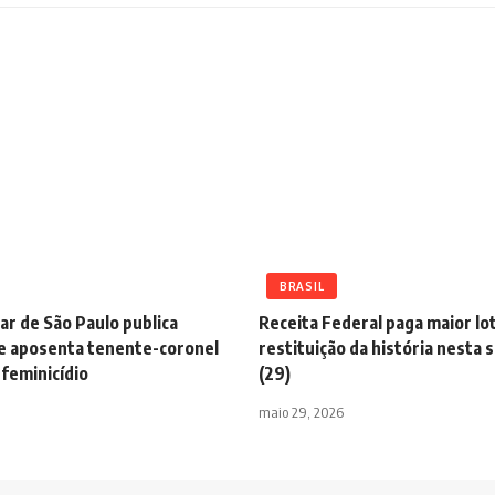
BRASIL
tar de São Paulo publica
Receita Federal paga maior lo
e aposenta tenente-coronel
restituição da história nesta 
feminicídio
(29)
maio 29, 2026