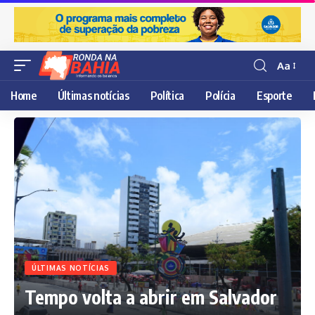
Aa
Resisor
de
Home
Últimas notícias
Política
Polícia
Esporte
fonte
ÚLTIMAS NOTÍCIAS
Tempo volta a abrir em Salvador