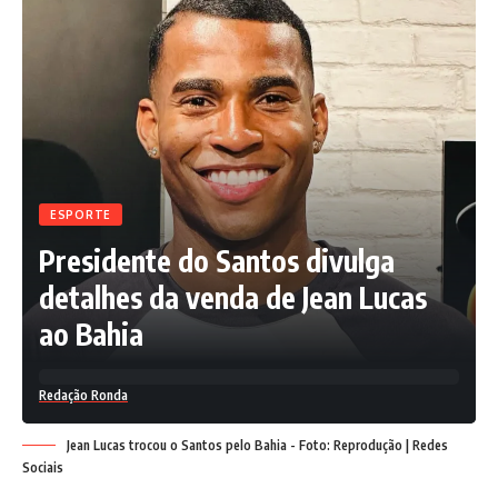
Além da compra de David Duarte, o Bahia já anunciou a
contratação do meia Éverton Ribeiro, apresentado no
domingo, 7. Os próximos dias devem ser de novidades no
Tricolor, com chegadas e saída.
ESPORTE
Presidente do Santos divulga
Fonte: A Tarde
detalhes da venda de Jean Lucas
ao Bahia
Redação Ronda
Facebook
Jean Lucas trocou o Santos pelo Bahia - Foto: Reprodução | Redes
Sociais
Deixe um comentário