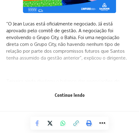
“O Jean Lucas está oficialmente negociado. Já está
aprovado pelo comitê de gestão. A negociação foi
envolvendo o Grupo City, o Bahia. Foi uma negociação
direta com o Grupo City, não havendo nenhum tipo de
relação por parte dos compromissos futuros que Santos
tenha assumido da gestão anterior”, explicou o dirigente.
Teixeira ainda divulgou o balanço das negociações do
Santos, que detalha as cifras da transferência do volante.
De acordo com o clube paulista, o Bahia desembolsou 6
Continue lendo
milhões de euros (R$ 32 milhões) + 3 milhões de euros (R$
16 milhões) em metas por 100% dos direitos do atleta.
Em 2023, Jean Lucas atuou em 22 partidas e conseguiu dar
três assistências. Anteriormente, o Bahia havia anunciado as