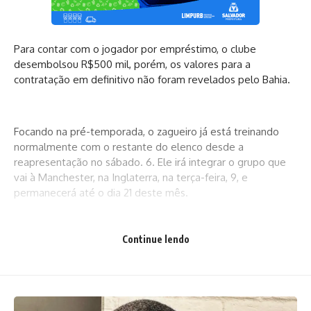
Para contar com o jogador por empréstimo, o clube
desembolsou R$500 mil, porém, os valores para a
contratação em definitivo não foram revelados pelo Bahia.
Focando na pré-temporada, o zagueiro já está treinando
normalmente com o restante do elenco desde a
reapresentação no sábado. 6. Ele irá integrar o grupo que
vai à Manchester, na Inglaterra, na terça-feira, 9, e
permanecerá até o dia 21 deste mês.
Continue lendo
David Duarte disputou 22 partidas pelo Tricolor, sendo 11
delas pelo Campeonato Brasileiro. Sua última atuação foi na
goleada diante do Atlético-MG, que garantiu a manutenção
do Bahia em mais uma temporada da Série A.