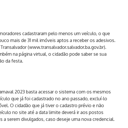
 moradores cadastraram pelo menos um veículo, o que
co mais de 31 mil imóveis aptos a receber os adesivos.
 Transalvador (
www.transalvador.salvador.ba.
gov.br
).
ambém na página virtual, o cidadão pode saber se sua
ão da festa.
Carnaval 2023 basta acessar o sistema com os mesmos
ículo que já foi cadastrado no ano passado, excluí-lo
el. O cidadão que já tiver o cadastro prévio e não
eículo no site até a data limite deverá ir aos postos
ais a serem divulgados, caso deseje uma nova credencial.