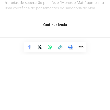
histórias de superação pela fé, e “Menos é Mais” apresenta
uma coletânea de pensamentos de sabedoria de vida.
Continue lendo
Fonte: atarde
Facebook
Deixe um comentário
ÚLTIMAS NOTÍCIAS
Codecon realiza Operação Noivas