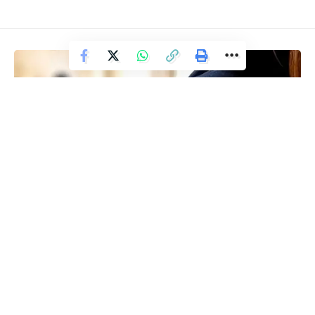
Deixe um comentário
POLÍCIA
Operação da PF combate fraudes
em benefício do INSS
Redação Ronda