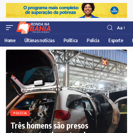
Aa
Resisor
de
Home
Últimas notícias
Política
Polícia
Esporte
fonte
POLÍCIA
Três homens são presos