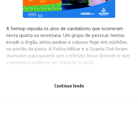
A Semop repudia os atos de vandalismo que ocorreram
nesta quarta na secretaria. Um grupo de pessoas tentou
invadir o órgão, atirou pedras e colocou fogo em colchões
no portão da pasta. A Polícia Militar e a Guarda Civil foram
chamadas para garantir que o trânsito fosse liberado e que
a segurança pudesse ser mantida no local.
Entrega de kits – Após pagamento do DAM, os cadastrados
Continue lendo
deverão comparecer ao Centro de Distribuição da
patrocinadora do evento para o treinamento e o
recebimento dos equipamentos cedidos pela
patrocinadora. Quem vai trabalhar no Circuito Dodô
(Barra/Ondina) deve comparecer ao Centro de Distribuição
da patrocinadora do evento localizado na Rua Baependi, nº
151, Ondina, entre os dias 13 e 15, das 9h às 17h.