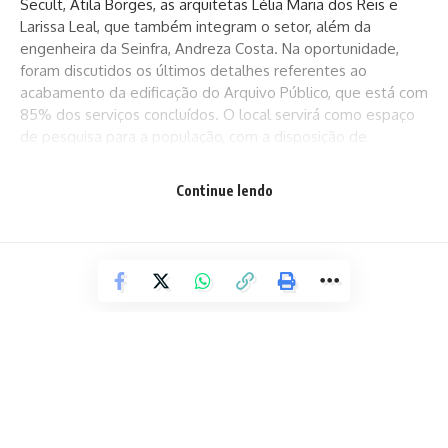
Secult, Átila Borges, as arquitetas Lélia Maria dos Reis e
Larissa Leal, que também integram o setor, além da
engenheira da Seinfra, Andreza Costa. Na oportunidade,
foram discutidos os últimos detalhes referentes ao
acabamento da edificação do Arquivo Público, que está com
85% dos serviços concluídos. O local servirá como espaço
de pesquisa para a população, com a disposição de
documentos históricos.
Continue lendo
A obra do Cineteatro está com 35% de andamento e segue
a todo vapor. O equipamento, que contará com 122 lugares,
irá abrigar espetáculos de artes cênicas, exibição de filmes
e realização de cursos e oficinas técnicas e culturais. Na
parte externa, que será conjugada também ao Arquivo
Público, terá um espaço para exposições artísticas.
“A gestão do prefeito Elinaldo Araújo, junto à secretária da
Cultura, Márcia Tude, trabalha de mãos dadas pelo resgate