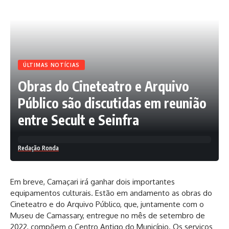
Já para quem está no Circuito Osmar (Campo Grande) deve
comparecer ao Centro de Distribuição na Rua Reitor Miguel
Calmon, S/N, ICBA, Canela, nos dias 14 e 15, das 9h às 17h.
Os ambulantes do Centro Histórico deverão comparecer ao
ÚLTIMAS NOTÍCIAS
SAC do Empreendedor, localizado no Mercado Municipal
Obras do Cineteatro e Arquivo
São Miguel, na Avenida José Joaquim Seabra, nº 151, Baixa
dos Sapateiros, no período de 13 a 15 de fevereiro, das 9h às
Público são discutidas em reunião
17h.
entre Secult e Seinfra
Foto: Bruno Concha/Secom
Redação Ronda
Em breve, Camaçari irá ganhar dois importantes
equipamentos culturais. Estão em andamento as obras do
Facebook
Cineteatro e do Arquivo Público, que, juntamente com o
Museu de Camassary, entregue no mês de setembro de
2022, compõem o Centro Antigo do Município. Os serviços