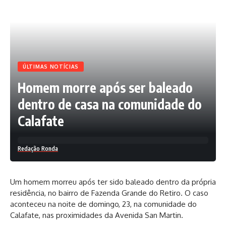
Jefferson Peixoto/Secom PMS
ÚLTIMAS NOTÍCIAS
Homem morre após ser baleado
dentro de casa na comunidade do
Facebook
Calafate
Deixe um comentário
Redação Ronda
Um homem morreu após ter sido baleado dentro da própria
residência, no bairro de Fazenda Grande do Retiro. O caso
aconteceu na noite de domingo, 23, na comunidade do
Calafate, nas proximidades da Avenida San Martin.