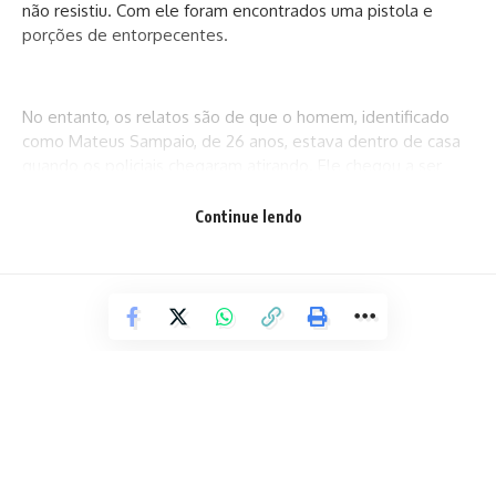
não resistiu. Com ele foram encontrados uma pistola e
porções de entorpecentes.
No entanto, os relatos são de que o homem, identificado
como Mateus Sampaio, de 26 anos, estava dentro de casa
quando os policiais chegaram atirando. Ele chegou a ser
socorrido para o Hospital Ernesto Simões Filho, mas não
resistiu.
Continue lendo
Ao Portal A TARDE, a Polícia Militar disse que “durante
rondas na Rua das Acácias, localidade conhecida como
Calafate, os militares visualizaram um grupo de homens
armados comercializando drogas que, ao notar a presença
dos pms, efetuaram disparos de arma de fogo contra os
policiais. Houve o revide”.