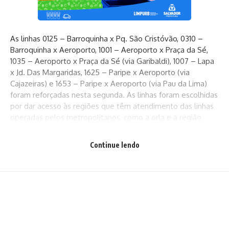
As linhas 0125 – Barroquinha x Pq. São Cristóvão, 0310 –
Barroquinha x Aeroporto, 1001 – Aeroporto x Praça da Sé,
1035 – Aeroporto x Praça da Sé (via Garibaldi), 1007 – Lapa
x Jd. Das Margaridas, 1625 – Paripe x Aeroporto (via
Cajazeiras) e 1653 – Paripe x Aeroporto (via Pau da Lima)
foram reforçadas nesta segunda. As linhas foram escolhidas
por dar acesso às regiões que têm atendimento das linhas
operadas pelos metropolitanos, como a orla e a região
central da cidade. Ao todo, 42 ônibus foram remanejados
para atender a operação.
Continue lendo
Agentes da Semob e prepostos das concessionárias estão
em locais estratégicos para orientar os usuários sobre a
operação.