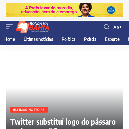
Aa
Resisor
de
Home
Últimas notícias
Política
Polícia
Esporte
fonte
ÚLTIMAS NOTÍCIAS
Twitter substitui logo do pássaro