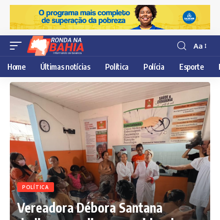
Aa
Resisor
de
Home
Últimas notícias
Política
Polícia
Esporte
fonte
POLÍTICA
Vereadora Débora Santana