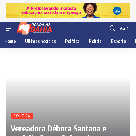
Aa
Resisor
de
Home
Últimas notícias
Política
Polícia
Esporte
fonte
POLÍTICA
Vereadora Débora Santana e