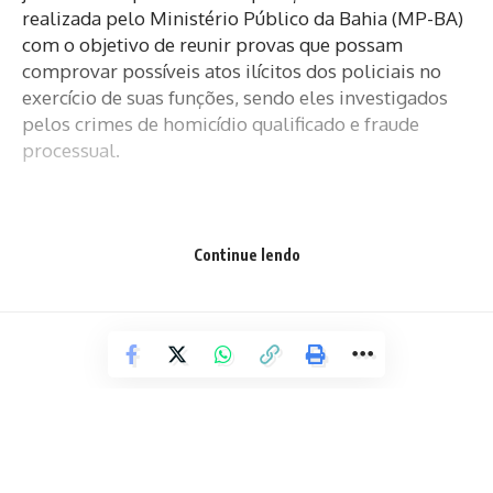
realizada pelo Ministério Público da Bahia (MP-BA)
com o objetivo de reunir provas que possam
comprovar possíveis atos ilícitos dos policiais no
exercício de suas funções, sendo eles investigados
pelos crimes de homicídio qualificado e fraude
processual.
O material apreendido será analisado pelos
Continue lendo
promotores de Justiça e posteriormente entregue à
Polícia Civil. A operação contou com o apoio da
Força Correcional Especial Integrada da Secretaria
de Segurança Pública e da Corregedoria da Polícia
Militar da Bahia.
Facebook