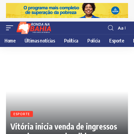
Aa
Resisor
de
Home
Últimas notícias
Política
Polícia
Esporte
fonte
ESPORTE
Vitória inicia venda de ingressos