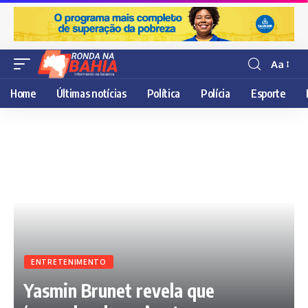
Aa
Resisor
de
Home
Últimas notícias
Política
Polícia
Esporte
fonte
ENTRETENIMENTO
Yasmin Brunet revela que