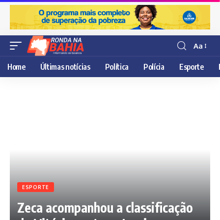
Aa
Resisor
de
Home
Últimas notícias
Política
Polícia
Esporte
fonte
ESPORTE
Zeca acompanhou a classificação