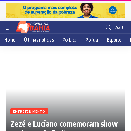
Aa
Resisor
de
Home
Últimas notícias
Política
Polícia
Esporte
fonte
ENTRETENIMENTO
Zezé e Luciano comemoram show