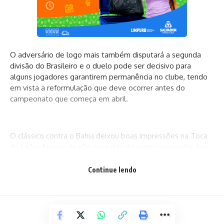
O adversário de logo mais também disputará a segunda
divisão do Brasileiro e o duelo pode ser decisivo para
alguns jogadores garantirem permanência no clube, tendo
em vista a reformulação que deve ocorrer antes do
campeonato que começa em abril.
O clássico contra o Bahia deixou boas impressões na Toca
do Leão. Apesar de não ter saído de campo vencedor, ter
sido capaz de competir de igual para igual com o maior
rival, que vive condições financeiras e esportivas muito
Continue lendo
diferentes, pode ser um indicativo do caminho a seguir.
Em um cenário repleto de notícias ruins, o torcedor Rubro-