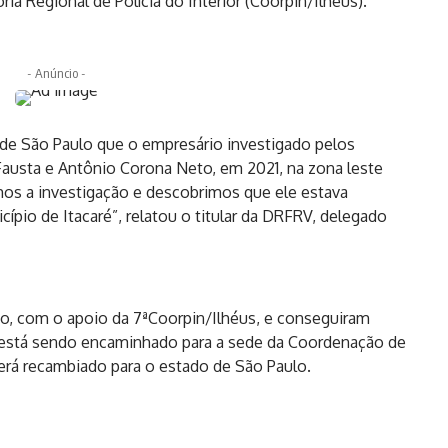
a Regional de Polícia do Interior (Coorpin/Ilhéus).
- Anúncio -
 de São Paulo que o empresário investigado pelos
austa e Antônio Corona Neto, em 2021, na zona leste
mos a investigação e descobrimos que ele estava
pio de Itacaré”, relatou o titular da DRFRV, delegado
io, com o apoio da 7ªCoorpin/Ilhéus, e conseguiram
está sendo encaminhado para a sede da Coordenação de
 será recambiado para o estado de São Paulo.