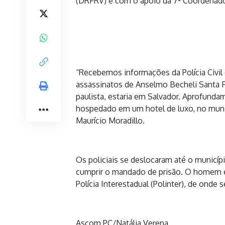
(DRFRV) e com o apoio da 7ª Coordenadori
“Recebemos informações da Polícia Civil
assassinatos de Anselmo Becheli Santa F
paulista, estaria em Salvador. Aprofunda
hospedado em um hotel de luxo, no municí
Maurício Moradillo.
Os policiais se deslocaram até o municíp
cumprir o mandado de prisão. O homem 
Polícia Interestadual (Polinter), de onde
Ascom PC/Natália Verena